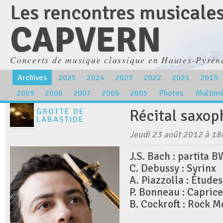
Les rencontres musicale
CAPVERN
Concerts de musique classique en Hautes-Pyrén
Archives
2025
2024
2023
2022
2021
2019
2009
2008
2007
2006
2005
Photos
Multim
Récital saxo
GROTTE DE
LABASTIDE
Jeudi 23 août 2012 à 1
J.S. Bach : partita 
C. Debussy : Syrinx
A. Piazzolla : Étude
P. Bonneau : Capric
B. Cockroft : Rock M