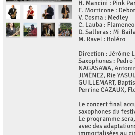
H. Mancini : Pink Pa
E. Morricone : Debo
V. Cosma : Medley
C. Lauba : Flamenco
D. Salleras : Mi Bail
M. Ravel : Boléro
Direction : Jérôme
Saxophones : Pedr
NAGASAWA, Antonin
JIMÉNEZ, Rie YASUI
GUILLEMART, Baptis
Perrine CAZAUX, Fl
Le concert final ac
saxophones du festi
Le programme sera,
avec des adaptatio
immortalisées au c