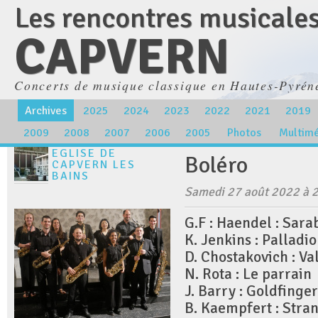
Les rencontres musicale
CAPVERN
Concerts de musique classique en Hautes-Pyrén
Archives
2025
2024
2023
2022
2021
2019
2009
2008
2007
2006
2005
Photos
Multim
EGLISE DE
Boléro
CAPVERN LES
BAINS
Samedi 27 août 2022 à 
G.F : Haendel : Sar
K. Jenkins : Palladio
D. Chostakovich : Va
N. Rota : Le parrain
J. Barry : Goldfinger
B. Kaempfert : Stran