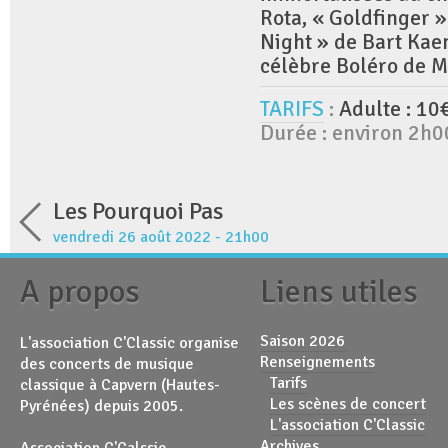
Rota, « Goldfinger »
Night » de Bart Kae
célèbre Boléro de M
TARIFS
:
Adulte : 10
Durée : environ 2h0
Les Pourquoi Pas
vendredi 26 août 2022 - 21h00
A propos
Liens utiles
Saison 2026
L'association C'Classic organise
Renseignements
des concerts de musique
Tarifs
classique à Capvern (Hautes-
Les scènes de concert
Pyrénées) depuis 2005.
L'association C'Classic
Archives
Association C'Calssic