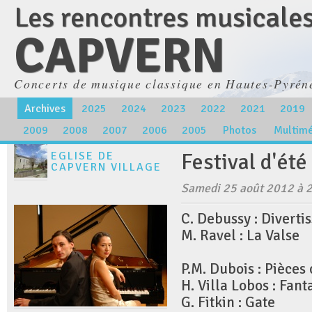
Les rencontres musicale
CAPVERN
Concerts de musique classique en Hautes-Pyrén
Archives
2025
2024
2023
2022
2021
2019
2009
2008
2007
2006
2005
Photos
Multim
Festival d'ét
EGLISE DE
CAPVERN VILLAGE
Samedi 25 août 2012 à 
C. Debussy : Divert
M. Ravel : La Valse
P.M. Dubois : Pièces
H. Villa Lobos : Fant
G. Fitkin : Gate